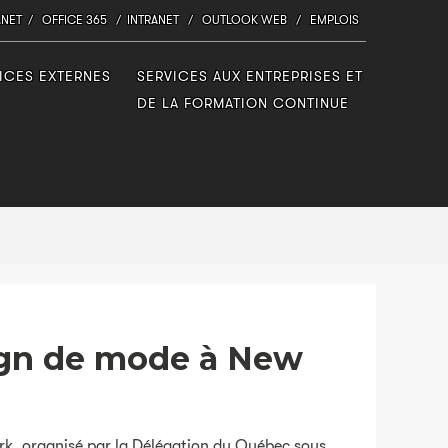
.NET
/
OFFICE 365
/
INTRANET
/
OUTLOOK WEB
/
EMPLOIS
ICES EXTERNES
SERVICES AUX ENTREPRISES ET
DE LA FORMATION CONTINUE
sign de mode à New
k, organisé par la Délégation du Québec sous