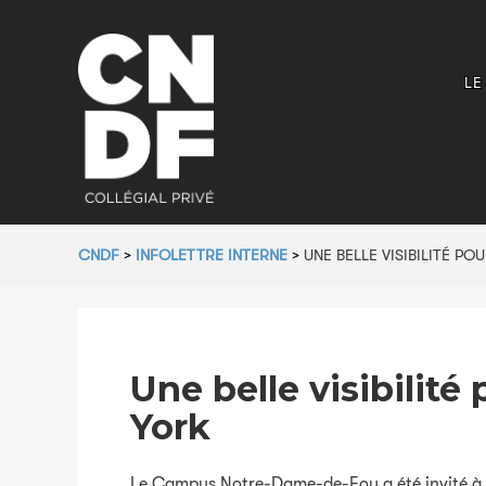
LE
CNDF
>
INFOLETTRE INTERNE
>
UNE BELLE VISIBILITÉ 
Une belle visibili
York
Le Campus Notre-Dame-de-Foy a été invité à 