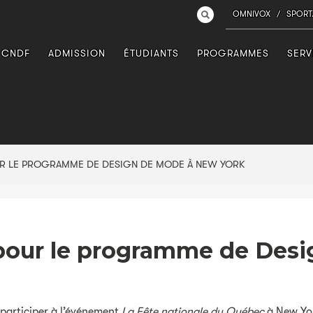
OMNIVOX
/
SPORT
 CNDF
ADMISSION
ÉTUDIANTS
PROGRAMMES
SERV
POUR LE PROGRAMME DE DESIGN DE MODE À NEW YORK
té pour le programme de De
participer à l’événement
La Fête nationale du Québec
à New Yor