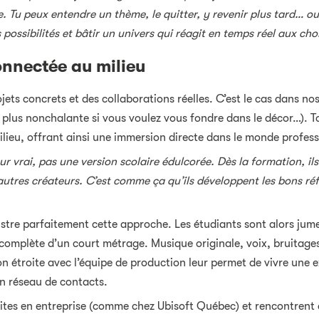
. Tu peux entendre un thème, le quitter, y revenir plus tard… o
possibilités et bâtir un univers qui réagit en temps réel aux cho
onnectée au milieu
jets concrets et des collaborations réelles. C’est le cas dans n
 plus nonchalante si vous voulez vous fondre dans le décor…). To
milieu, offrant ainsi une immersion directe dans le monde profess
ur vrai, pas une version scolaire édulcorée. Dès la formation, i
utres créateurs. C’est comme ça qu’ils développent les bons réfl
llustre parfaitement cette approche. Les étudiants sont alors jum
 complète d’un court métrage. Musique originale, voix, bruitages
on étroite avec l’équipe de production leur permet de vivre une 
un réseau de contacts.
visites en entreprise (comme chez Ubisoft Québec) et rencontrent