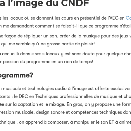
 à l’image du CNDF
 les locaux où se donnent les cours en présentiel de l’AEC en
Co
en me demandant comment se faisait-il que ce programme n’étai
façon de répliquer un son, créer de la musique pour des jeux vid
qui me semble qu’une grosse partie de plaisir!
accueilli dans « ses » locaux y est sans doute pour quelque ch
ur passion du programme en un rien de temps!
programme?
on musicale et technologies audio à l’image est offerte exclusi
tants : le DEC en Techniques professionnelles de musique et ch
ée sur la captation et le mixage. En gros, on y propose une form
pression musicale, design sonore et compétences techniques dan
 technique : on apprend à composer, à manipuler le son ET à anim