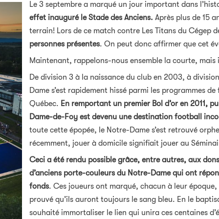
Le 3 septembre a marqué un jour important dans l’his
effet inauguré le Stade des Anciens.
Après plus de 15 an
terrain! Lors de ce match contre Les Titans du Cégep d
personnes présentes
. On peut donc affirmer que cet é
Maintenant, rappelons-nous ensemble la courte, mais i
De division 3 à la naissance du club en 2003, à division
Dame s’est rapidement hissé parmi les programmes de fo
Québec.
En remportant un premier Bol d’or en 2011, p
Dame-de-Foy est devenu une destination football inc
toute cette épopée, le Notre-Dame s’est retrouvé orphel
récemment, jouer à domicile signifiait jouer au Séminai
Ceci a été rendu possible grâce, entre autres, aux dons 
d’anciens porte-couleurs du Notre-Dame qui ont répond
fonds
. Ces joueurs ont marqué, chacun à leur époque, la
prouvé qu’ils auront toujours le sang bleu. En le bapt
souhaité immortaliser le lien qui unira ces centaines 