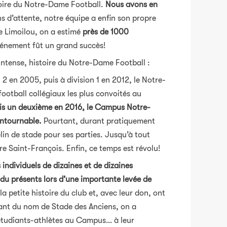
toire du Notre-Dame Football.
Nous avons en
s d’attente, notre équipe a enfin son propre
e Limoilou, on a estimé
près de 1000
vénement fût un grand succès!
ntense, histoire du Notre-Dame Football :
 2 en 2005, puis à division 1 en 2012, le Notre-
otball collégiaux les plus convoités au
uis un deuxième en 2016, le Campus Notre-
ontournable.
Pourtant, durant pratiquement
in de stade pour ses parties. Jusqu’à tout
re Saint-François. Enfin, ce temps est révolu!
individuels de dizaines et de dizaines
u présents lors d’une importante levée de
 petite histoire du club et, avec leur don, ont
isant du nom de Stade des Anciens, on a
d’étudiants-athlètes au Campus… à leur